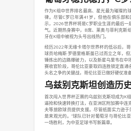
作为K组中世界排名最高、星光最为璀璨的
律。尽管C罗已年满41岁，但他在俱乐部
示，2026世界杯将是C罗职业生涯的最后
气。近期热身赛中，B席、莱奥与菲利克斯
牙在K组中被视为头号出线热门。
经历2022年无缘卡塔尔世界杯的低谷后，
球员哈梅斯·罗德里格斯虽已过而立之年，但
锤炼出的边路爆破力，以及新星乌里韦在中
赛收官阶段，哥伦比亚豪取四连胜锁定直通
头名之争的关键战，哥伦比亚已做好硬仗准
乌兹别克斯坦创造历
首次闯入世界杯正赛的乌兹别克斯坦成为K组
逼抢和快速转换打法，在亚洲区附加赛中连
夫等旅欧球员提供支援。尽管纸面实力逊于
是来观光的。”球队已针对葡萄牙与哥伦比
一场胜利，为中亚足球书写新篇章。