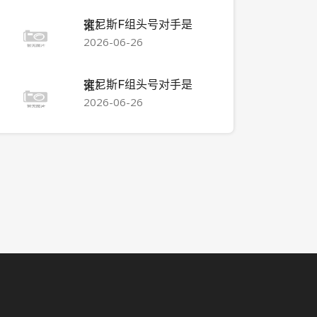
突尼斯F组头号对手是谁？
2026-06-26
突尼斯F组头号对手是谁？
2026-06-26