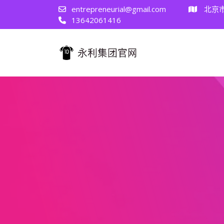
entrepreneurial@gmail.com
北京市
13642061416