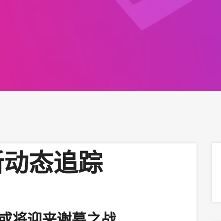
新动态追踪
或将迎来谢幕之战