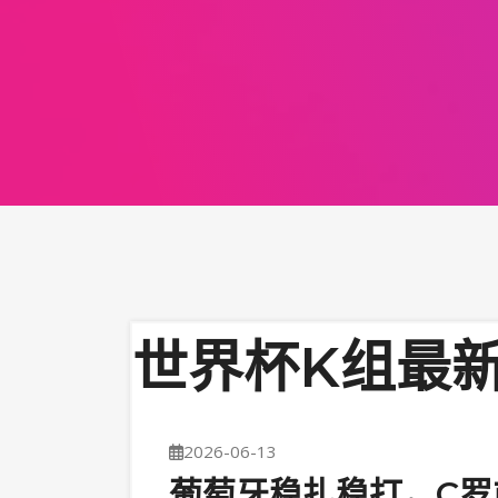
世界杯K组最
2026-06-13
葡萄牙稳扎稳打，C罗