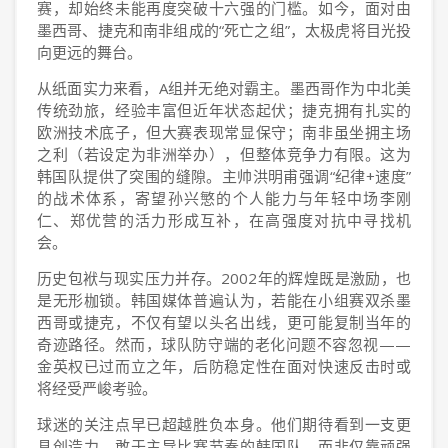
赛，却始终未能再度突破十六强的门槛。如今，面对由
墨西哥、捷克和南非组成的“死亡之组”，太极虎将目光投
向更远的舞台。
从纸面实力来看，A组并无绝对霸主。墨西哥作为中北美
传统劲旅，经验丰富但近年状态起伏；捷克拥有扎实的
欧洲技术底子，但大赛表现常显保守；南非虽坐拥主场
之利（若设定为非洲举办），但整体竞争力有限。这为
韩国队提供了突围的缝隙。主帅洪明甫强调“纪律+速度”
的战术体系，寄望孙兴慜的个人能力与年轻中场李刚
仁、郑优营的活力形成互补，在高强度对抗中寻找机
会。
历史包袱与现实压力并存。2002年的辉煌既是激励，也
是无形枷锁。韩国媒体普遍认为，若能在小组赛双杀墨
西哥或捷克，不仅有望以头名出线，更可能复制当年的
奇迹路径。然而，球队防守端的老化问题不容忽视——
金英权已过而立之年，后防稳定性在面对快速反击时或
将经受严峻考验。
球迷的关注点早已超越胜负本身。他们期待看到一支更
具创造力、敢于主导比赛节奏的韩国队，而非仅靠顽强