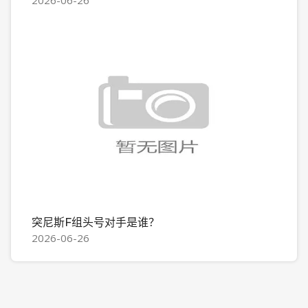
突尼斯F组头号对手是谁？
2026-06-26