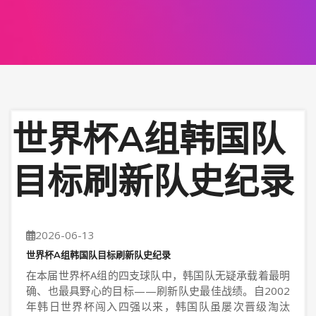
世界杯A组韩国队
目标刷新队史纪录
2026-06-13
世界杯A组韩国队目标刷新队史纪录
在本届世界杯A组的四支球队中，韩国队无疑承载着最明
确、也最具野心的目标——刷新队史最佳战绩。自2002
年韩日世界杯闯入四强以来，韩国队虽屡次晋级淘汰