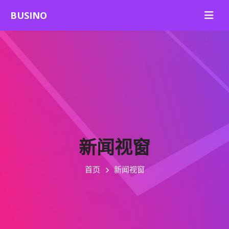
新闻视窗
首页
新闻视窗