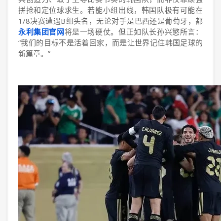
拼抢和定位球求生。若能小组出线，韩国队极有可能在
1/8决赛遭遇B组头名，无论对手是巴西还是葡萄牙，都
永利集团官网
将是一场硬仗。但正如队长孙兴慜所言：
“我们的目标不是活着回家，而是让世界记住韩国足球的
新篇章。”