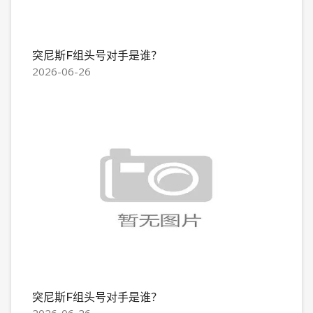
突尼斯F组头号对手是谁？
2026-06-26
突尼斯F组头号对手是谁？
2026-06-26