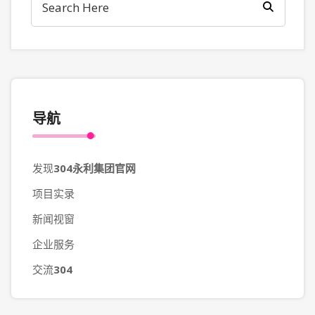
导航
发现
304永利集团官网
项目实录
新闻视窗
企业服务
交流
304