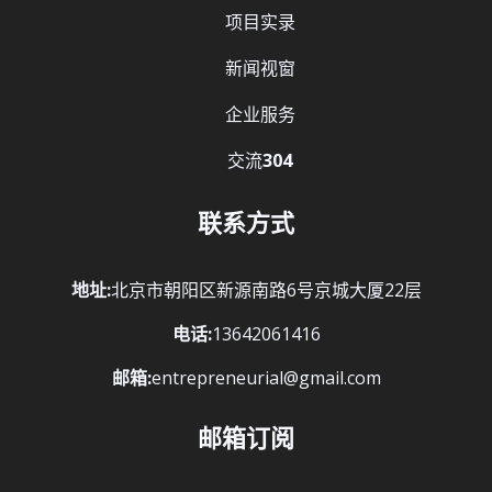
项目实录
新闻视窗
企业服务
交流
304
联系方式
地址:
北京市朝阳区新源南路6号京城大厦22层
电话:
13642061416
邮箱:
entrepreneurial@gmail.com
邮箱订阅