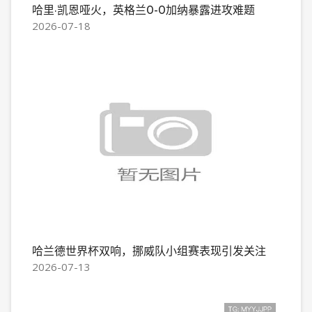
哈里·凯恩哑火，英格兰0-0加纳暴露进攻难题
2026-07-18
哈兰德世界杯双响，挪威队小组赛表现引发关注
2026-07-13