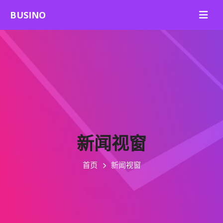
新闻视窗
首页
新闻视窗