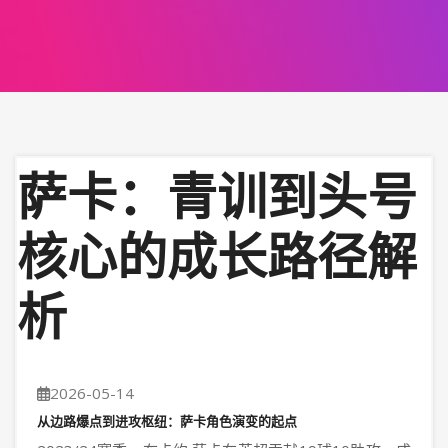
萨卡：青训到头号
核心的成长路径解
析
2026-05-14
从边路爆点到进攻枢纽：萨卡角色演变的起点