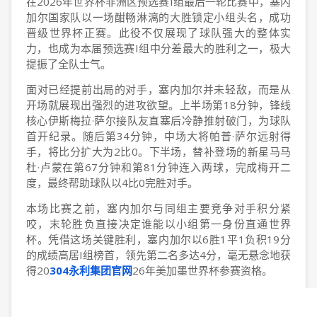
在2026年世界杯非洲区预选赛I组最后一轮比赛中，塞内
加尔国家队以一场酣畅淋漓的大胜锁定小组头名，成功
晋级世界杯正赛。此役不仅展现了球队强大的整体实
力，也成为本届预选赛I组中分差最大的胜利之一，极大
提振了全队士气。
面对已经提前出局的对手，塞内加尔并未轻敌，而是从
开场就展现出强烈的进攻欲望。上半场第18分钟，锋线
核心伊斯梅拉·萨尔接队友直塞后冷静推射破门，为球队
首开纪录。随后第34分钟，中场大将帕普·萨尔远射得
手，将比分扩大为2比0。下半场，替补登场的新星马马
杜·卢蒙在第67分钟和第81分钟连入两球，完成梅开二
度，最终帮助球队以4比0完胜对手。
本场比赛之前，塞内加尔与同组主要竞争对手积分紧
咬，末轮胜负直接决定谁能以小组第一身份直通世界
杯。凭借这场关键胜利，塞内加尔以6胜1平1负积19分
的成绩高居I组榜首，领先第二名多达4分，毫无悬念地获
得20
304永利集团官网
26年美加墨世界杯参赛资格。