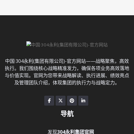
中国·304永利(集团有限公司)-官方网站——战略聚焦，高效
执行。我们围绕核心战略精准发力，确保各项业务高效落地
与价值实现。官网为您带来战略解读、执行进展、绩效亮点
及管理团队介绍，体现集团的执行力与战略定力。
导航
发现
304永利集团官网