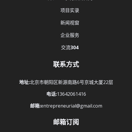
项目实录
新闻视窗
企业服务
交流
304
联系方式
地址:
北京市朝阳区新源南路6号京城大厦22层
电话:
13642061416
邮箱:
entrepreneurial@gmail.com
邮箱订阅