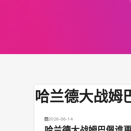
哈兰德大战姆
2026-06-14
哈兰德大战姆巴佩谁