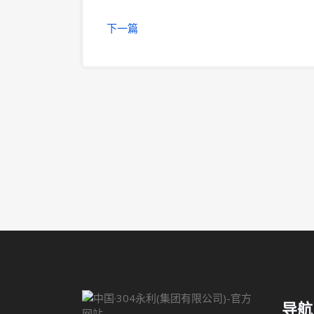
下一篇
导航