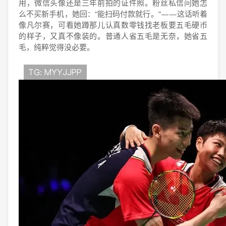
用，微信头像还是三年前拍的证件照。粉丝私信问她怎
么不买新手机，她回：“能扫码付款就行。”——这话听着
像凡尔赛，可看她蹲那儿认真数零钱找老板要五毛硬币
的样子，又真不像装的。普通人省五毛是无奈，她省五
毛，纯粹觉得没必要。