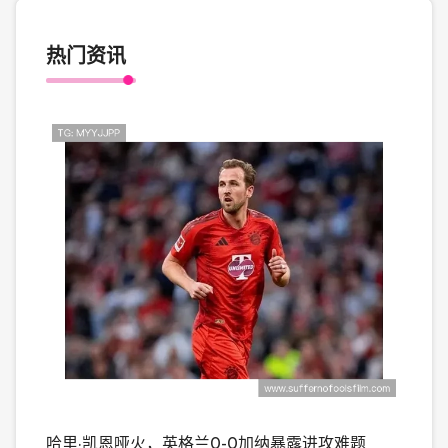
热门资讯
哈里·凯恩哑火，英格兰0-0加纳暴露进攻难题