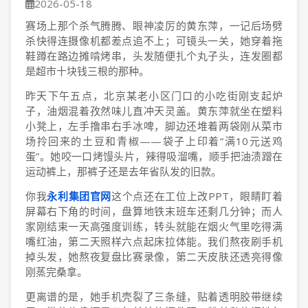
2026-05-18
赛场上那个杀气腾腾、眼神凌厉的黄东萍，一记后场劈
杀快得连摄像机都差点追不上；可镜头一关，她穿着拖
鞋蹲在路边摊啃烤串，头发随便扎个丸子头，连发圈都
是超市十块钱三根的那种。
昨天下午五点，北京某老小区门口的小吃街刚支起炉
子，油烟混着孜然味儿直冲天灵盖。黄东萍就坐在塑料
小凳上，左手撸串右手冰啤，脚边还堆着两袋刚从菜市
场拎回来的土豆和青椒——袋子上印着“满10元送鸡
蛋”。她咬一口烤馒头片，辣得吸溜嘴，顺手把油渍蹭在
运动裤上，那裤子还是去年省队发的旧款。
你我
永利集团官网
这个点还在工位上改PPT，眼睛盯着
屏幕右下角的时间，盘算地铁末班车还剩几分钟；而人
家刚结束一天高强度训练，转头就能在烟火气里吃得满
嘴红油，第二天照样六点起床拉体能。我们熬夜刷手机
掉头发，她熬夜复盘比赛录像，第二天皮肤还透亮得像
刚蒸完桑拿。
更离谱的是，她手机壳裂了三条缝，贴着透明胶带继续